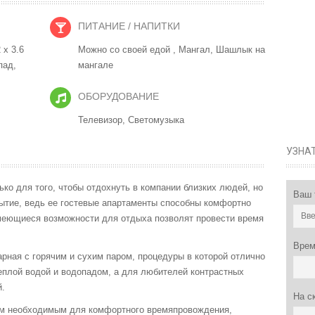
ПИТАНИЕ / НАПИТКИ
 x 3.6
Можно со своей едой ,
Мангал,
Шашлык на
пад,
мангале
ОБОРУДОВАНИЕ
Телевизор,
Светомузыка
УЗНА
ько для того, чтобы отдохнуть в компании близких людей, но
Ваш
ытие, ведь ее гостевые апартаменты способны комфортно
имеющиеся возможности для отдыха позволят провести время
Врем
рная с горячим и сухим паром, процедуры в которой отлично
теплой водой и водопадом, а для любителей контрастных
й.
На с
ем необходимым для комфортного времяпровождения,