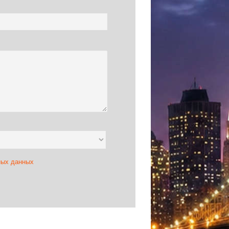
ас люди отдыхали и у кого то чешуться
ных данных
с уважением и гостеприимно