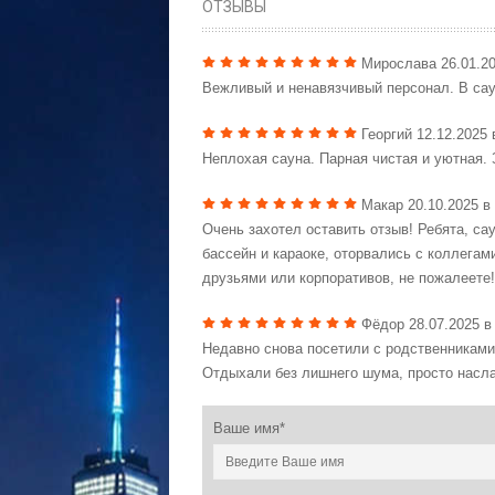
ОТЗЫВЫ
Мирослава
26.01.2
Вежливый и ненавязчивый персонал. В сау
Георгий
12.12.2025 
Неплохая сауна. Парная чистая и уютная. 
Макар
20.10.2025 в
Очень захотел оставить отзыв! Ребята, с
бассейн и караоке, оторвались с коллега
друзьями или корпоративов, не пожалеете!
Фёдор
28.07.2025 в
Недавно снова посетили с родственниками
Отдыхали без лишнего шума, просто насл
Аркадий
04.07.2025
Ваше имя*
Отличное место для отдыха! Сауна просто
Игорь
23.04.2025 в 