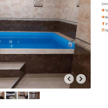
(нал
Ти
В
Эт
Гр