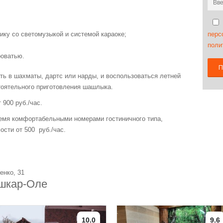
ику со светомузыкой и системой караоке;
перс
поли
роватью.
П
ть в шахматы, дартс или нарды, и воспользоваться летней
тоятельного приготовления шашлыка.
900 руб./час.
ремя комфортабельными номерами гостиничного типа,
сти от 500 руб./час.
енко, 31
ошкар-Оле
10.0
9.6