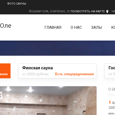
ФОТО САУНЫ
ЙОШКАР-ОЛА, ОСИПЕНКО, 31
ПОСМОТРЕТЬ НА КАРТЕ
Н
-Оле
ГЛАВНАЯ
О НАС
ЗАЛЫ
К
Финская сауна
Го
от 1000 руб/час
от 
ения
Есть спецпредложения
О З
с
Ц
1000
мин.