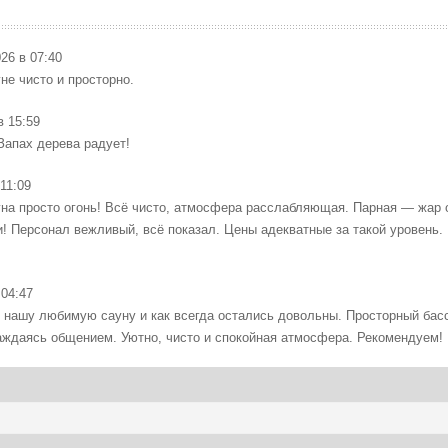
026 в 07:40
не чисто и просторно.
в 15:59
Запах дерева радует!
 11:09
ауна просто огонь! Всё чисто, атмосфера расслабляющая. Парная — жар
ми! Персонал вежливый, всё показал. Цены адекватные за такой уровень
 04:47
 нашу любимую сауну и как всегда остались довольны. Просторный басс
аждаясь общением. Уютно, чисто и спокойная атмосфера. Рекомендуем!
 в 00:14
 супер, прогрелся как надо, ощущения невероятные. Обязательно вернус
08:41